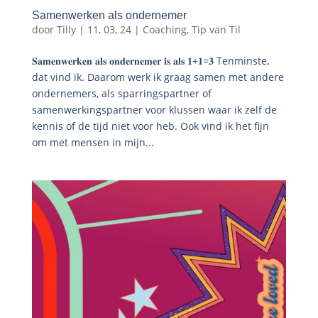
Samenwerken als ondernemer
door
Tilly
|
11, 03, 24
|
Coaching
,
Tip van Til
𝐒𝐚𝐦𝐞𝐧𝐰𝐞𝐫𝐤𝐞𝐧 𝐚𝐥𝐬 𝐨𝐧𝐝𝐞𝐫𝐧𝐞𝐦𝐞𝐫 𝐢𝐬 𝐚𝐥𝐬 𝟏+𝟏=𝟑 Tenminste,
dat vind ik. Daarom werk ik graag samen met andere
ondernemers, als sparringspartner of
samenwerkingspartner voor klussen waar ik zelf de
kennis of de tijd niet voor heb. Ook vind ik het fijn
om met mensen in mijn...