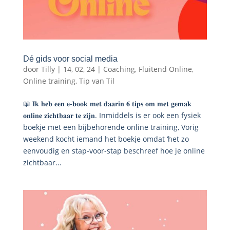
Dé gids voor social media
door
Tilly
|
14, 02, 24
|
Coaching
,
Fluitend Online
,
Online training
,
Tip van Til
📖 𝐈𝐤 𝐡𝐞𝐛 𝐞𝐞𝐧 𝐞-𝐛𝐨𝐨𝐤 𝐦𝐞𝐭 𝐝𝐚𝐚𝐫𝐢𝐧 𝟔 𝐭𝐢𝐩𝐬 𝐨𝐦 𝐦𝐞𝐭 𝐠𝐞𝐦𝐚𝐤
𝐨𝐧𝐥𝐢𝐧𝐞 𝐳𝐢𝐜𝐡𝐭𝐛𝐚𝐚𝐫 𝐭𝐞 𝐳𝐢𝐣𝐧. Inmiddels is er ook een fysiek
boekje met een bijbehorende online training, Vorig
weekend kocht iemand het boekje omdat ‘het zo
eenvoudig en stap-voor-stap beschreef hoe je online
zichtbaar...