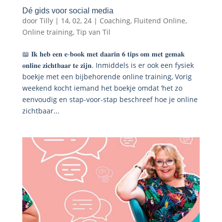
Dé gids voor social media
door
Tilly
|
14, 02, 24
|
Coaching
,
Fluitend Online
,
Online training
,
Tip van Til
📖 𝐈𝐤 𝐡𝐞𝐛 𝐞𝐞𝐧 𝐞-𝐛𝐨𝐨𝐤 𝐦𝐞𝐭 𝐝𝐚𝐚𝐫𝐢𝐧 𝟔 𝐭𝐢𝐩𝐬 𝐨𝐦 𝐦𝐞𝐭 𝐠𝐞𝐦𝐚𝐤
𝐨𝐧𝐥𝐢𝐧𝐞 𝐳𝐢𝐜𝐡𝐭𝐛𝐚𝐚𝐫 𝐭𝐞 𝐳𝐢𝐣𝐧. Inmiddels is er ook een fysiek
boekje met een bijbehorende online training, Vorig
weekend kocht iemand het boekje omdat ‘het zo
eenvoudig en stap-voor-stap beschreef hoe je online
zichtbaar...