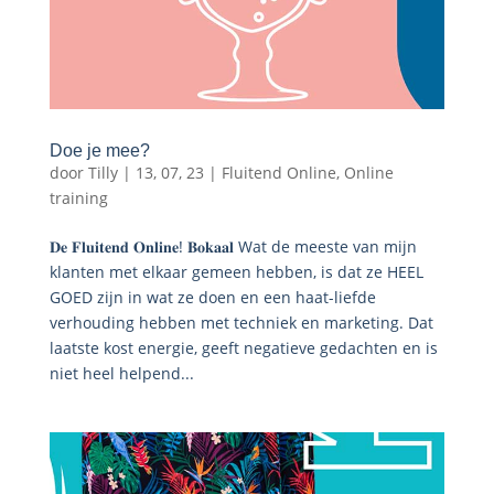
Doe je mee?
door
Tilly
|
13, 07, 23
|
Fluitend Online
,
Online
training
𝐃𝐞 𝐅𝐥𝐮𝐢𝐭𝐞𝐧𝐝 𝐎𝐧𝐥𝐢𝐧𝐞! 𝐁𝐨𝐤𝐚𝐚𝐥 Wat de meeste van mijn
klanten met elkaar gemeen hebben, is dat ze HEEL
GOED zijn in wat ze doen en een haat-liefde
verhouding hebben met techniek en marketing. Dat
laatste kost energie, geeft negatieve gedachten en is
niet heel helpend...