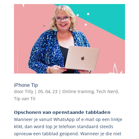
iPhone Tip
door
Tilly
|
05, 04, 23
|
Online training
,
Tech Nerd
,
Tip van Til
𝗢𝗽𝘀𝗰𝗵𝗼𝗻𝗲𝗻 𝘃𝗮𝗻 𝗼𝗽𝗲𝗻𝘀𝘁𝗮𝗮𝗻𝗱𝗲 𝘁𝗮𝗯𝗯𝗹𝗮𝗱𝗲𝗻
Wanneer je vanuit WhatsApp of e-mail op een linkje
klikt, dan word top je telefoon standaard steeds
opnieuw een tabblad geopend. Wanneer je die niet