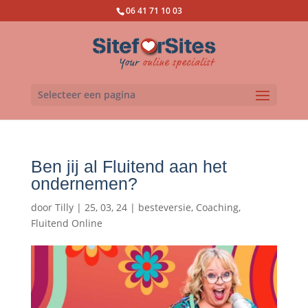
06 41 71 10 03
Selecteer een pagina
Ben jij al Fluitend aan het
ondernemen?
door
Tilly
|
25, 03, 24
|
besteversie
,
Coaching
,
Fluitend Online