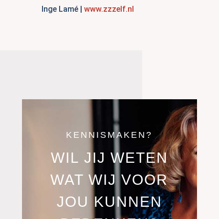
Inge Lamé |
www.zzzelf.nl
KENNISMAKEN?
WIL JIJ WETEN
WAT WIJ VOOR
JOU KUNNEN