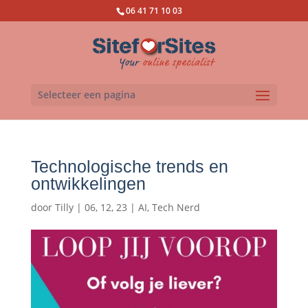
06 41 71 10 03
Selecteer een pagina
Technologische trends en
ontwikkelingen
door
Tilly
|
06, 12, 23
|
AI
,
Tech Nerd