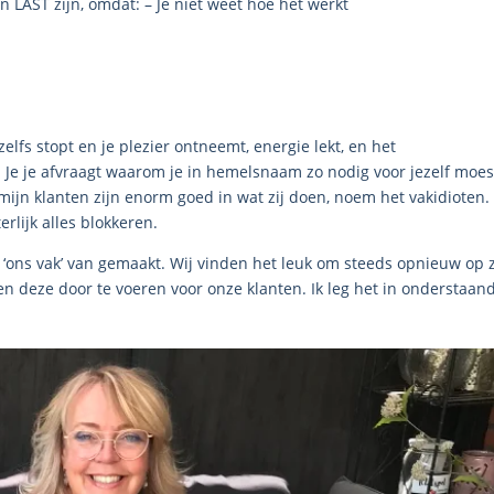
LAST zijn, omdat: – Je niet weet hoe het werkt
elfs stopt en je plezier ontneemt, energie lekt, en het
Je je afvraagt waarom je in hemelsnaam zo nodig voor jezelf moes
mijn klanten zijn enorm goed in wat zij doen, noem het vakidioten.
rlijk alles blokkeren.
 ‘ons vak’ van gemaakt. Wij vinden het leuk om steeds opnieuw op 
en deze door te voeren voor onze klanten. Ik leg het in onderstaan