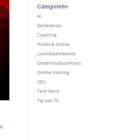
Categorieën
AI
besteversie
Coaching
Fluitend Online
Lunchbijeenkomst
Onderhoudscontract
Online training
SEO
Tech Nerd
Tip van Til
n.