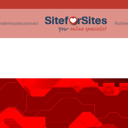
nderhoudscontract
Fluite