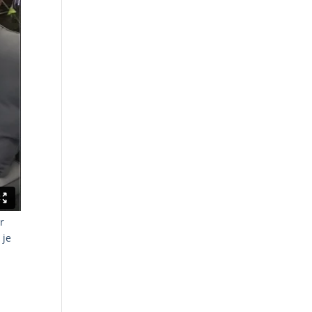
r
 je