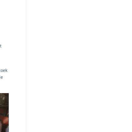
t
zoek
de