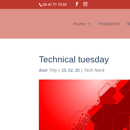
06 41 71 10 03
Home
Producten
O
Technical tuesday
door
Tilly
|
25, 02, 20
|
Tech Nerd