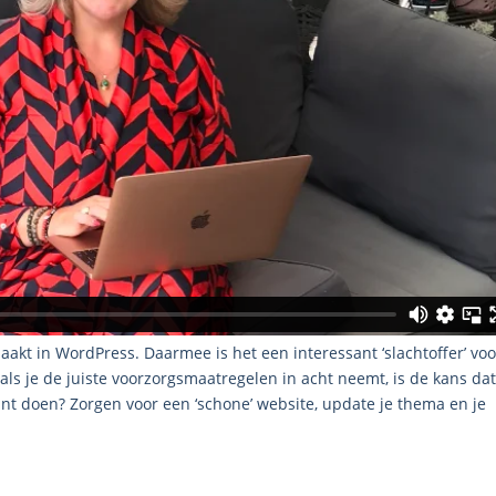
akt in WordPress. Daarmee is het een interessant ‘slachtoffer’ voo
: als je de juiste voorzorgsmaatregelen in acht neemt, is de kans dat
 kunt doen? Zorgen voor een ‘schone’ website, update je thema en je