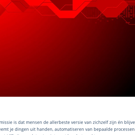
sie is dat mensen de allerbeste versie van zichzelf zijn én blijve
neemt je dingen uit handen, automatiseren van bepaalde processen