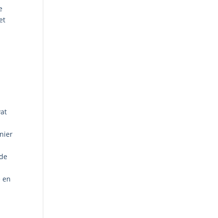
e
et
vat
nier
 de
e en