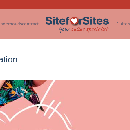
nderhoudscontract
Fluite
ation