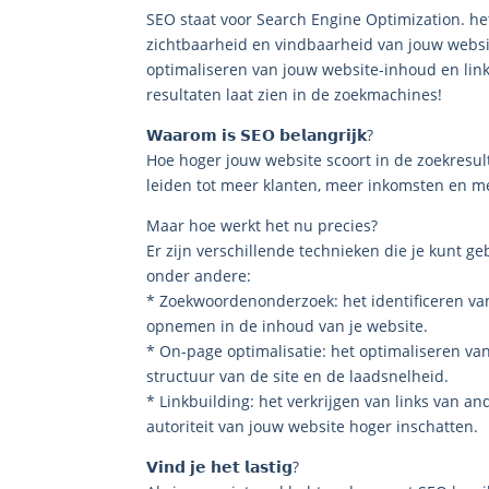
SEO staat voor Search Engine Optimization. h
zichtbaarheid en vindbaarheid van jouw websit
optimaliseren van jouw website-inhoud en link
resultaten laat zien in de zoekmachines!
𝗪𝗮𝗮𝗿𝗼𝗺 𝗶𝘀 𝗦𝗘𝗢 𝗯𝗲𝗹𝗮𝗻𝗴𝗿𝗶𝗷𝗸?
Hoe hoger jouw website scoort in de zoekresult
leiden tot meer klanten, meer inkomsten en me
Maar hoe werkt het nu precies?
Er zijn verschillende technieken die je kunt g
onder andere:
* Zoekwoordenonderzoek: het identificeren v
opnemen in de inhoud van je website.
* On-page optimalisatie: het optimaliseren va
structuur van de site en de laadsnelheid.
* Linkbuilding: het verkrijgen van links van 
autoriteit van jouw website hoger inschatten.
𝗩𝗶𝗻𝗱 𝗷𝗲 𝗵𝗲𝘁 𝗹𝗮𝘀𝘁𝗶𝗴?