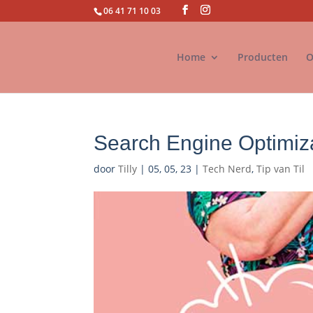
06 41 71 10 03
Home
Producten
O
Search Engine Optimiz
door
Tilly
|
05, 05, 23
|
Tech Nerd
,
Tip van Til