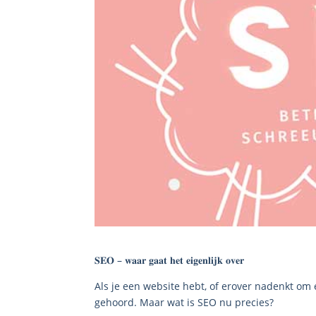
𝐒𝐄𝐎 – 𝐰𝐚𝐚𝐫 𝐠𝐚𝐚𝐭 𝐡𝐞𝐭 𝐞𝐢𝐠𝐞𝐧𝐥𝐢𝐣𝐤 𝐨𝐯𝐞𝐫
Als je een website hebt, of erover nadenkt om 
gehoord. Maar wat is SEO nu precies?