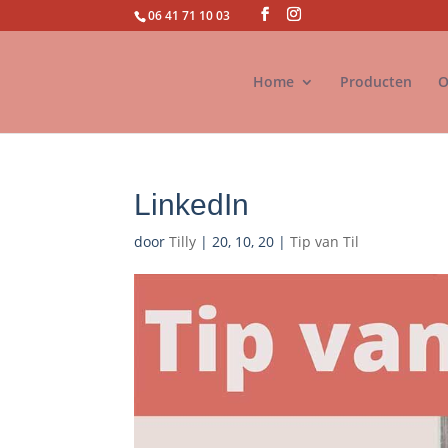
06 41 71 10 03
Home
Producten
O
LinkedIn
door
Tilly
|
20, 10, 20
|
Tip van Til