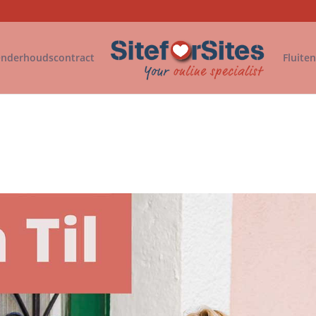
nderhoudscontract
Fluite