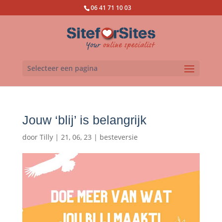
06 41 71 10 03
Selecteer een pagina
Jouw ‘blij’ is belangrijk
door
Tilly
|
21, 06, 23
|
besteversie