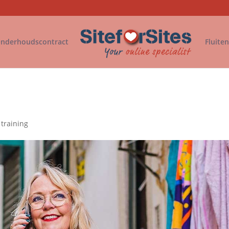
nderhoudscontract
Fluite
 training