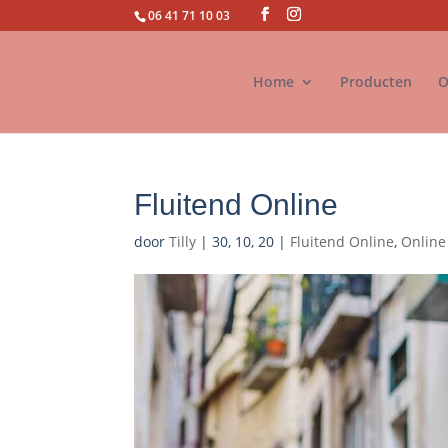
06 41 71 10 03
Home
Producten
O
Fluitend Online
door
Tilly
|
30, 10, 20
|
Fluitend Online
,
Online