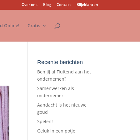
Over ons
Blog
Contact
Blijeklanten
nd Online!
Gratis
Recente berichten
Ben jij al Fluitend aan het
ondernemen?
Samenwerken als
ondernemer
Aandacht is het nieuwe
goud
Spelen!
Geluk in een potje